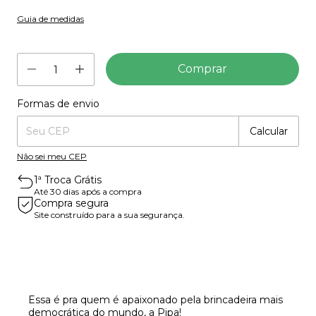
Guia de medidas
Formas de envio
Entregas para o CEP:
Mudar CEP
Calcular
Não sei meu CEP
1ª Troca Grátis
Até 30 dias após a compra
Compra segura
Site construído para a sua segurança.
Essa é pra quem é apaixonado pela brincadeira mais
democrática do mundo, a Pipa!