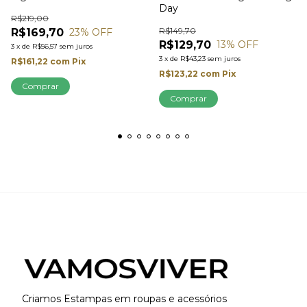
Day
R$219,00
R$149,70
R$169,70
23
% OFF
R$129,70
13
% OFF
3
x
de
R$56,57
sem juros
3
x
de
R$43,23
sem juros
R$161,22
com
Pix
R$123,22
com
Pix
Comprar
Comprar
Criamos Estampas em roupas e acessórios