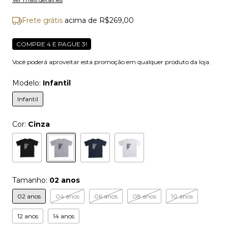
Frete grátis
acima de
R$269,00
COMPRE 4 E PAGUE 3!
Você poderá aproveitar esta promoção em qualquer produto da loja.
Modelo:
Infantil
Infantil
Cor:
Cinza
Tamanho:
02 anos
02 anos
04 anos
06 anos
08 anos
10 anos
12 anos
14 anos