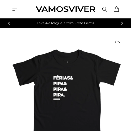
Leve 4 e Pague 3 com Frete Grátis
1
/
5