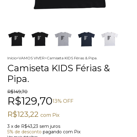
Início
>
VAMOS VIVER
>
Camiseta KIDS Férias & Pipa.
Camiseta KIDS Férias &
Pipa.
R$149,70
R$129,70
13
% OFF
R$123,22
com
Pix
3
x de
R$43,23
sem juros
5% de desconto
pagando com Pix
Ver mais detalhes