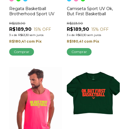
Regata Basketball
Camiseta Sport UV Ok,
Brotherhood Sport UV
But First Basketball
R$223,90
R$223,90
R$189,90
R$189,90
15
% OFF
15
% OFF
3
x
de
R$63,30
sem juros
3
x
de
R$63,30
sem juros
R$180,41
com
Pix
R$180,41
com
Pix
Comprar
Comprar