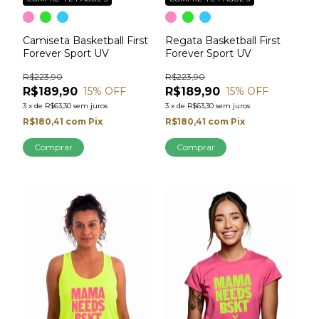
Camiseta Basketball First
Regata Basketball First
Forever Sport UV
Forever Sport UV
R$223,90
R$223,90
R$189,90
R$189,90
15
% OFF
15
% OFF
3
x
de
R$63,30
sem juros
3
x
de
R$63,30
sem juros
R$180,41
com
Pix
R$180,41
com
Pix
Comprar
Comprar