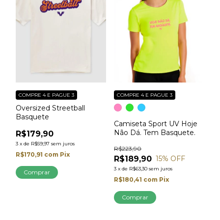
COMPRE 4 E PAGUE 3
COMPRE 4 E PAGUE 3
Oversized Streetball
Basquete
Camiseta Sport UV Hoje
Não Dá. Tem Basquete.
R$179,90
3
x
de
R$59,97
sem juros
R$223,90
R$170,91
com
Pix
R$189,90
15
% OFF
3
x
de
R$63,30
sem juros
Comprar
R$180,41
com
Pix
Comprar