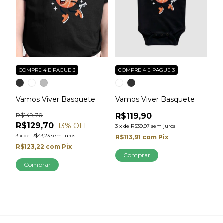
COMPRE 4 E PAGUE 3
COMPRE 4 E PAGUE 3
Vamos Viver Basquete
Vamos Viver Basquete
R$149,70
R$119,90
R$129,70
13
% OFF
3
x
de
R$39,97
sem juros
3
x
de
R$43,23
sem juros
R$113,91
com
Pix
R$123,22
com
Pix
Comprar
Comprar