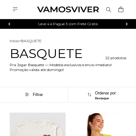
Leve 4 e Pague 3 com Frete Grátis
Início
>
BASQUETE
BASQUETE
22 produtos
Pra Jogar Basquete — Modelos exclusivos e envio imediato!
Promoção válida até domingo!
Ordenar por:
Filtrar
Destaque