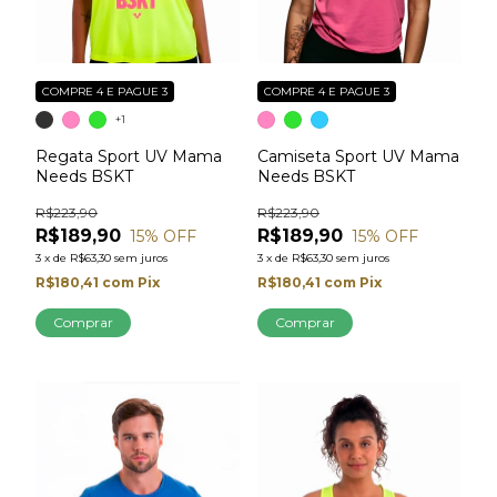
COMPRE 4 E PAGUE 3
COMPRE 4 E PAGUE 3
+1
Regata Sport UV Mama
Camiseta Sport UV Mama
Needs BSKT
Needs BSKT
R$223,90
R$223,90
R$189,90
R$189,90
15
% OFF
15
% OFF
3
x
de
R$63,30
sem juros
3
x
de
R$63,30
sem juros
R$180,41
com
Pix
R$180,41
com
Pix
Comprar
Comprar