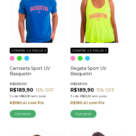
COMPRE 4 E PAGUE 3
COMPRE 4 E PAGUE 3
Camiseta Sport UV
Regata Sport UV
Basquetin
Basquetin
R$223,90
R$223,90
R$189,90
R$189,90
15
% OFF
15
% OFF
3
x
de
R$63,30
sem juros
3
x
de
R$63,30
sem juros
R$180,41
com
Pix
R$180,41
com
Pix
Comprar
Comprar