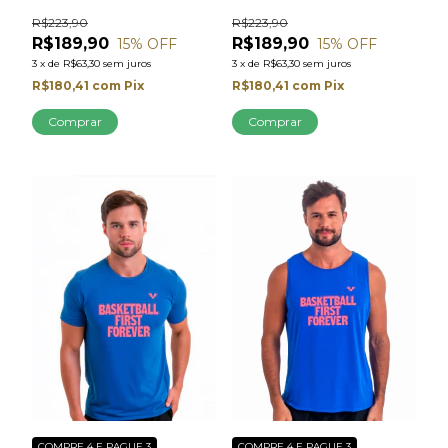
R$223,90
R$223,90
R$189,90
R$189,90
15
% OFF
15
% OFF
3
x
de
R$63,30
sem juros
3
x
de
R$63,30
sem juros
R$180,41
com
Pix
R$180,41
com
Pix
Comprar
Comprar
COMPRE 4 E PAGUE 3
COMPRE 4 E PAGUE 3