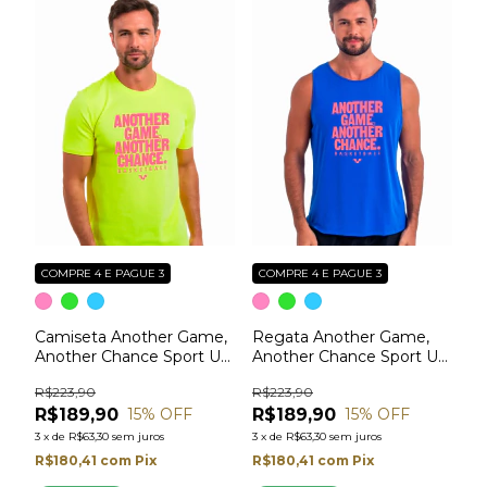
COMPRE 4 E PAGUE 3
COMPRE 4 E PAGUE 3
Camiseta Another Game,
Regata Another Game,
Another Chance Sport UV
Another Chance Sport UV
- Basketball
- Basketball
R$223,90
R$223,90
R$189,90
R$189,90
15
% OFF
15
% OFF
3
x
de
R$63,30
sem juros
3
x
de
R$63,30
sem juros
R$180,41
com
Pix
R$180,41
com
Pix