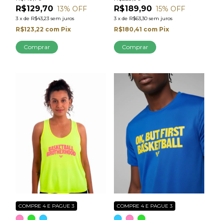
R$129,70
R$189,90
13
% OFF
15
% OFF
3
x
de
R$43,23
sem juros
3
x
de
R$63,30
sem juros
R$123,22
com
Pix
R$180,41
com
Pix
Comprar
Comprar
COMPRE 4 E PAGUE 3
COMPRE 4 E PAGUE 3