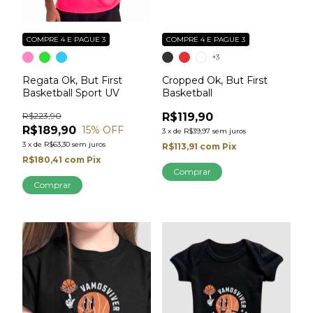
COMPRE 4 E PAGUE 3
COMPRE 4 E PAGUE 3
+3
Regata Ok, But First
Cropped Ok, But First
Basketball Sport UV
Basketball
R$223,90
R$119,90
R$189,90
15
% OFF
3
x
de
R$39,97
sem juros
3
x
de
R$63,30
sem juros
R$113,91
com
Pix
R$180,41
com
Pix
Comprar
Comprar