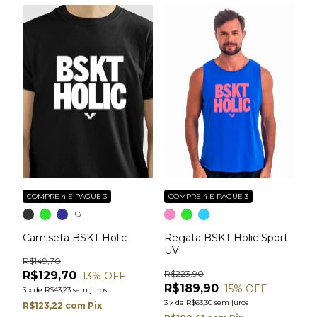
COMPRE 4 E PAGUE 3
COMPRE 4 E PAGUE 3
+3
Camiseta BSKT Holic
Regata BSKT Holic Sport
UV
R$149,70
R$223,90
R$129,70
13
% OFF
R$189,90
15
% OFF
3
x
de
R$43,23
sem juros
3
x
de
R$63,30
sem juros
R$123,22
com
Pix