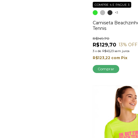
COMPRE 4 E PAGUE 3
+3
Camiseta Beachzinh
Tennis
R$149,70
R$129,70
13
% OFF
3
x
de
R$43,23
sem juros
R$123,22
com
Pix
Comprar