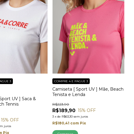
AGUE 3
COMPRE 4 E PAGUE 3
Camiseta [ Sport UV ] Mãe, Beach
3
Tenista e Lenda
Sport UV ] Saca &
ch Tennis
R$223,90
R$189,90
15
% OFF
3
x
de
R$63,30
sem juros
15
% OFF
R$180,41
com
Pix
em juros
m
Pix
Comprar