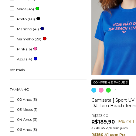
Verde (45)
Preto (60)
Marinho (41)
Vermelho (29)
Pink (16)
Azul (14)
Ver mais
COMPRE 4 E PAGUE 3
TAMANHO
+3
02 Anos (3)
Camiseta [ Sport UV
Dá. Tem Beach Tenn
03 Meses (1)
R$223,90
04 Anos (3)
R$189,90
15
% OFF
3
x
de
R$63,30
sem juros
06 Anos (3)
R$180,41
com
Pix