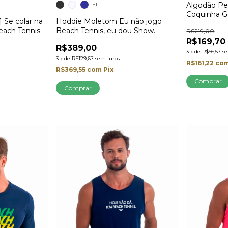
Algodão Pe
+1
Coquinha G
 Se colar na
Hoddie Moletom Eu não jogo
Beach Tennis
Beach Tennis, eu dou Show.
R$219,00
R$169,70
R$389,00
3
x
de
R$56,57
s
3
x
de
R$129,67
sem juros
R$161,22
co
R$369,55
com
Pix
Comprar
Comprar