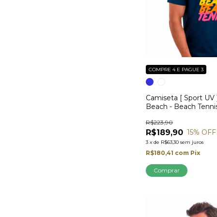
COMPRE 4 E PAGUE 3
Camiseta [ Sport UV
Beach - Beach Tenni
R$223,90
R$189,90
15
% OFF
3
x
de
R$63,30
sem juros
R$180,41
com
Pix
Comprar