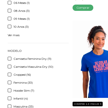
06 Meses (1)
Comprar
08 Anos (3)
09 Meses (1)
10 Anos (3)
Ver mais
MODELO
Camiseta Feminina Dry (11)
Camiseta Masculina Dry (10)
Cropped (16)
Feminina (33)
Hoodie Slim (7)
Infantil (4)
COMPRE 4 E PAGUE 3
Masculina (33)