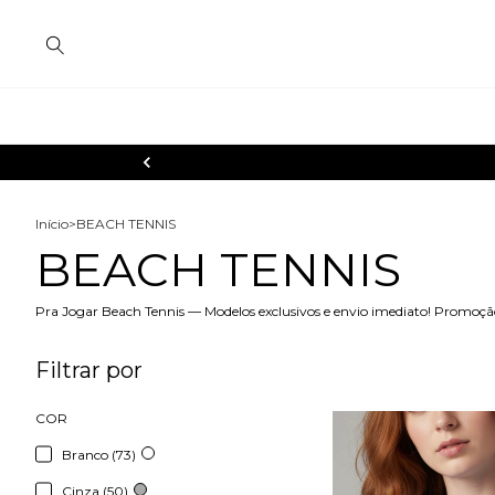
Início
>
BEACH TENNIS
BEACH TENNIS
Pra Jogar Beach Tennis — Modelos exclusivos e envio imediato! Promoçã
Filtrar por
COR
Branco (73)
Cinza (50)