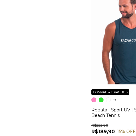
COMPRE 4 E PAGUE 3
+3
Regata [ Sport UV ] 
Beach Tennis
R$223,90
R$189,90
15
% OFF