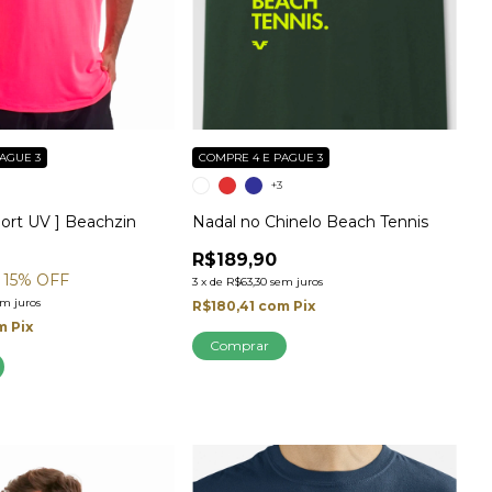
AGUE 3
COMPRE 4 E PAGUE 3
+3
ort UV ] Beachzin
Nadal no Chinelo Beach Tennis
R$189,90
15
% OFF
3
x
de
R$63,30
sem juros
em juros
R$180,41
com
Pix
m
Pix
Comprar