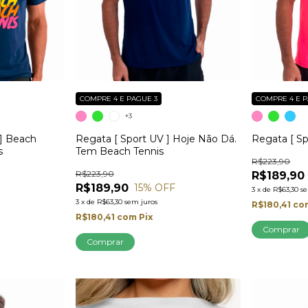
COMPRE 4 E PAGUE 3
COMPRE 4 E P
+3
 ] Beach
Regata [ Sport UV ] Hoje Não Dá.
Regata [ Sp
s
Tem Beach Tennis
R$223,90
R$223,90
R$189,90
R$189,90
15
% OFF
3
x
de
R$63,30
s
3
x
de
R$63,30
sem juros
R$180,41
co
R$180,41
com
Pix
Comprar
Comprar