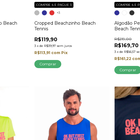
COMPRE 4 E PAGUE 3
COMPRE 4 E P
+3
o Beach
Cropped Beachzinho Beach
Algodão Pe
Tennis
Beach Tenn
R$119,90
R$219,00
R$169,70
3
x
de
R$39,97
sem juros
3
x
de
R$56,57
s
R$113,91
com
Pix
R$161,22
co
Comprar
Comprar