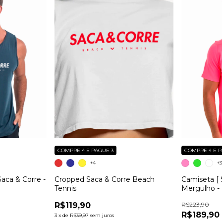
COMPRE 4 E PAGUE 3
COMPRE 4 E P
+4
+
Saca & Corre -
Cropped Saca & Corre Beach
Camiseta [ 
Tennis
Mergulho -
R$119,90
R$223,90
R$189,90
3
x
de
R$39,97
sem juros