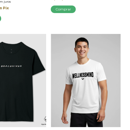
em juros
m
Pix
Comprar