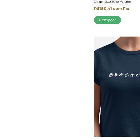
3
x
de
R$63,30
sem juros
R$180,41
com
Pix
Comprar