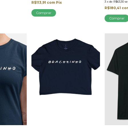
3
x
de
R$63,30
s
R$113,91
com
Pix
R$180,41
co
Comprar
Comprar