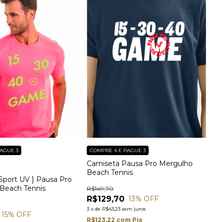
AGUE 3
COMPRE 4 E PAGUE 3
Camiseta Pausa Pro Mergulho
3
Beach Tennis
Sport UV ] Pausa Pro
 Beach Tennis
R$149,70
R$129,70
13
% OFF
3
x
de
R$43,23
sem juros
15
% OFF
R$123,22
com
Pix