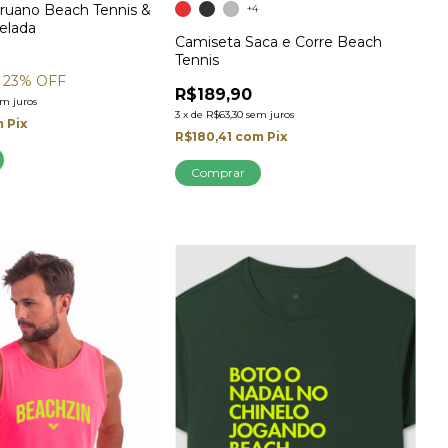
ruano Beach Tennis &
+4
elada
Camiseta Saca e Corre Beach
Tennis
23
% OFF
R$189,90
em juros
3
x
de
R$63,30
sem juros
m
Pix
R$180,41
com
Pix
Comprar