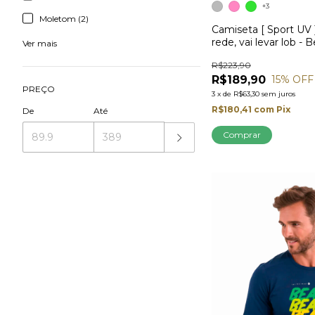
+3
Moletom (2)
Camiseta [ Sport UV ]
rede, vai levar lob - 
Ver mais
R$223,90
R$189,90
15
% OFF
PREÇO
3
x
de
R$63,30
sem juros
R$180,41
com
Pix
De
Até
Comprar