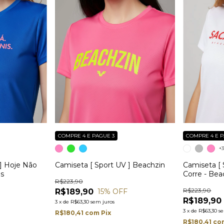
COMPRE 4 E PAGUE 3
COMPRE 4 E P
+
 ] Hoje Não
Camiseta [ Sport UV ] Beachzin
Camiseta [ 
is
Corre - Bea
R$223,90
R$223,90
R$189,90
15
% OFF
R$189,90
3
x
de
R$63,30
sem juros
3
x
de
R$63,30
s
R$180,41
com
Pix
R$180,41
co