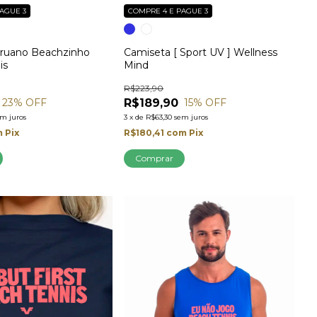
AGUE 3
COMPRE 4 E PAGUE 3
ruano Beachzinho
Camiseta [ Sport UV ] Wellness
is
Mind
R$223,90
R$189,90
23
% OFF
15
% OFF
em juros
3
x
de
R$63,30
sem juros
m
Pix
R$180,41
com
Pix
Comprar