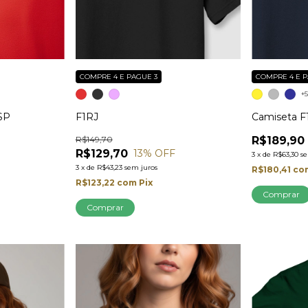
COMPRE 4 E PAGUE 3
COMPRE 4 E P
+
SP
F1RJ
Camiseta 
R$149,70
R$189,90
R$129,70
13
% OFF
3
x
de
R$63,30
s
3
x
de
R$43,23
sem juros
R$180,41
co
R$123,22
com
Pix
Comprar
Comprar