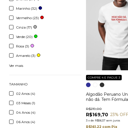
Marinho (32)
Vermelho (23)
Cinza (17)
Verde (20)
Rosa (3)
Amarelo (3)
Ver mais
COMPRE 4 E PAGUE 3
TAMANHO
02 Anos (4)
Algodão Peruano Uni
não dá. Tem Fórmula
03 Meses (1)
R$219,00
04 Anos (4)
R$169,70
23
% OF
3
x
de
R$56,57
sem juros
06 Anos (4)
R$161,22
com
Pix