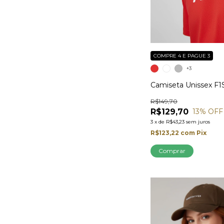
COMPRE 4 E PAGUE 3
+3
Camiseta Unissex F1
R$149,70
R$129,70
13
% OFF
3
x
de
R$43,23
sem juros
R$123,22
com
Pix
Comprar