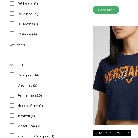
06 Meses (1)
Comprar
08 Anos (4)
09 Meses (1)
10 Anos (4)
Ver mais
MODELO
Cropped (14)
Dad Hat (5)
Feminina (26)
Hoodie Slim (1)
Infantil (5)
Masculina (25)
COMPRE 4 E PAGUE 3
Moletom Cropped (1)