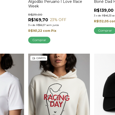
Algodão Peruano I Love Race
Boné Dad H
Week
R$139,00
R$219,00
3
x
de
R$46,33
s
R$169,70
23
% OFF
R$132,05
co
3
x
de
R$56,57
sem juros
Comprar
R$161,22
com
Pix
Comprar
GRÁTIS