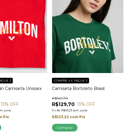
AGUE 3
COMPRE 4 E PAGUE 3
ãn Camiseta Unissex
Camiseta Bortoleto Brasil
R$149,70
R$129,70
13
% OFF
13
% OFF
em juros
3
x
de
R$43,23
sem juros
m
Pix
R$123,22
com
Pix
Comprar