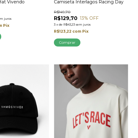
at Vivendo
Camiseta Interlagos Racing Day
R$149,70
R$129,70
13
% OFF
em juros
3
x
de
R$43,23
sem juros
m
Pix
R$123,22
com
Pix
Comprar