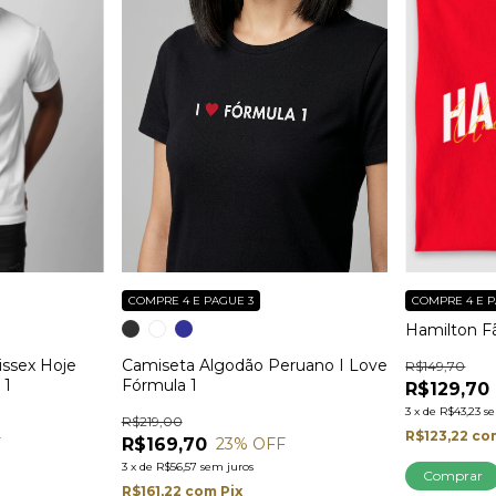
COMPRE 4 E PAGUE 3
COMPRE 4 E P
Hamilton F
ssex Hoje
Camiseta Algodão Peruano I Love
R$149,70
 1
Fórmula 1
R$129,70
3
x
de
R$43,23
s
R$219,00
R$123,22
co
R$169,70
F
23
% OFF
3
x
de
R$56,57
sem juros
Comprar
R$161,22
com
Pix