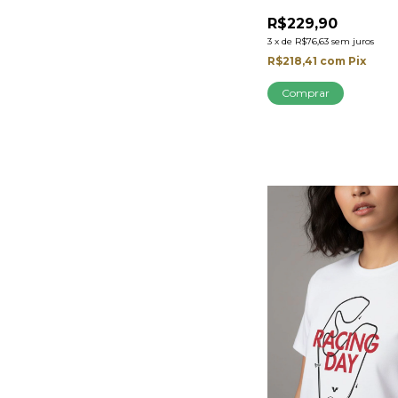
R$229,90
3
x
de
R$76,63
sem juros
R$218,41
com
Pix
Comprar