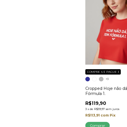
COMPRE 4 E PAGUE 3
+3
Cropped Hoje não d
Fórmula 1.
R$119,90
3
x
de
R$39,97
sem juros
R$113,91
com
Pix
Comprar