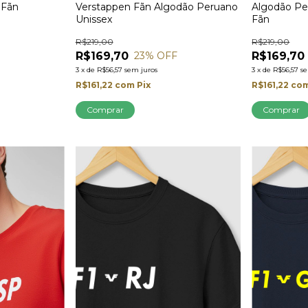
 Fãn
Verstappen Fãn Algodão Peruano
Algodão Pe
Unissex
Fãn
R$219,00
R$219,00
R$169,70
R$169,70
23
% OFF
3
x
de
R$56,57
sem juros
3
x
de
R$56,57
s
R$161,22
com
Pix
R$161,22
co
Comprar
Comprar