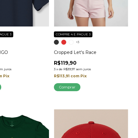
AGUE 3
COMPRE 4 E PAGUE 3
5
+3
F1GO
Cropped Let's Race
R$119,90
em juros
3
x
de
R$39,97
sem juros
m
Pix
R$113,91
com
Pix
Comprar