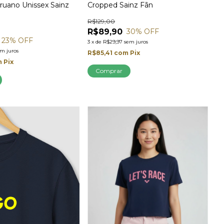
ruano Unissex Sainz
Cropped Sainz Fãn
R$129,00
R$89,90
30
% OFF
23
% OFF
3
x
de
R$29,97
sem juros
em juros
R$85,41
com
Pix
m
Pix
Comprar