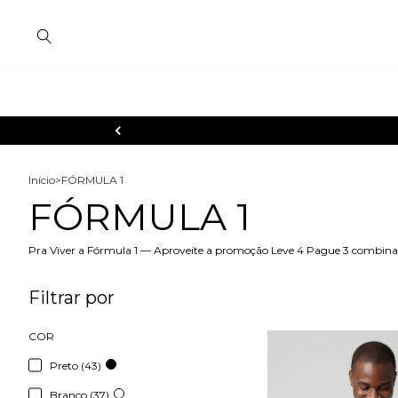
Início
>
FÓRMULA 1
FÓRMULA 1
Pra Viver a Fórmula 1 — Aproveite a promoção Leve 4 Pague 3 combinan
Filtrar por
COR
Preto (43)
Branco (37)