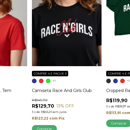
COMPRE 4 E PAGUE 3
COMPRE 4 E P
+1
+1
á. Tem
Camiseta Race And Girls Club
Cropped Rac
R$149,70
R$119,90
R$129,70
13
% OFF
3
x
de
R$39,97
s
3
x
de
R$43,23
sem juros
R$113,91
co
R$123,22
com
Pix
Comprar
Comprar