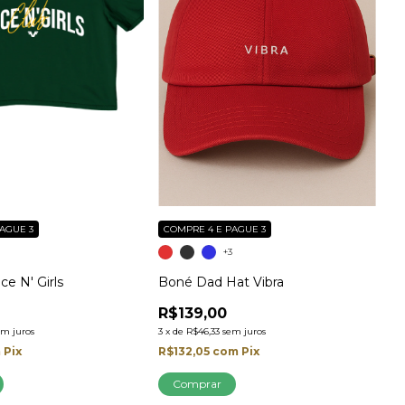
AGUE 3
COMPRE 4 E PAGUE 3
+3
e N' Girls
Boné Dad Hat Vibra
R$139,00
em juros
3
x
de
R$46,33
sem juros
m
Pix
R$132,05
com
Pix
Comprar