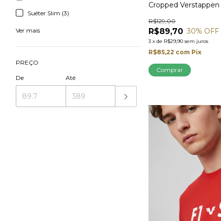
Cropped Verstappen
Suéter Slim (3)
R$129,00
R$89,70
30
% OFF
Ver mais
3
x
de
R$29,90
sem juros
R$85,22
com
Pix
PREÇO
Comprar
De
Até