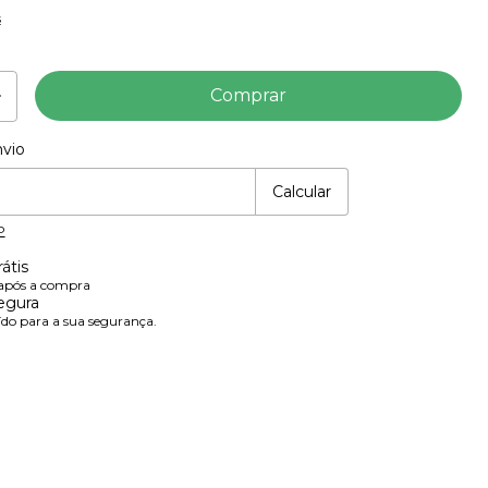
s
vio
 CEP:
Mudar CEP
Calcular
P
átis
 após a compra
egura
ído para a sua segurança.