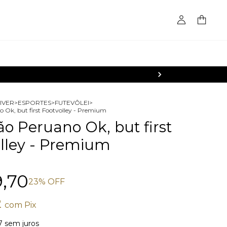
IVER
>
ESPORTES
>
FUTEVÔLEI
>
 Ok, but first Footvolley - Premium
o Peruano Ok, but first
lley - Premium
,70
23
% OFF
2
com
Pix
7
sem juros