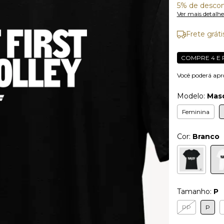
5% de desco
Ver mais detalhe
Frete gráti
COMPRE 4 E 
Você poderá apr
Modelo:
Masc
Feminina
Cor:
Branco
Tamanho:
P
PP
P