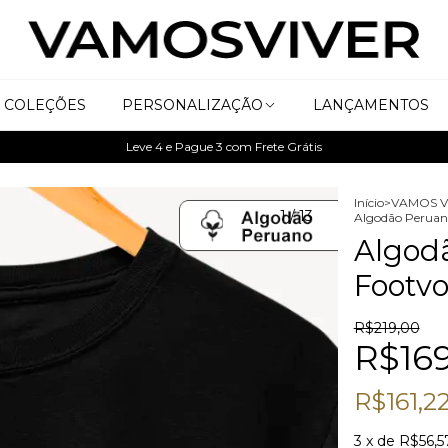
COLEÇÕES
PERSONALIZAÇÃO
LANÇAMENTOS
Leve 4 e Pague 3 com Frete Grátis
Início
>
VAMOS V
1
/
13
Algodão Peruano
Algodã
Footvo
R$219,00
R$169
R$161,2
3
x de
R$56,5