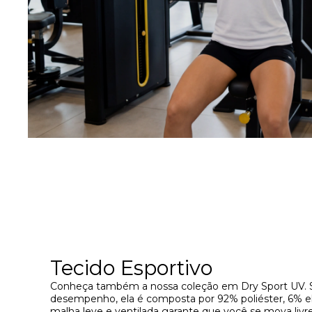
Tecido Esportivo
Conheça também a nossa coleção em Dry Sport UV. S
desempenho, ela é composta por 92% poliéster, 6% el
malha leve e ventilada garante que você se mova li