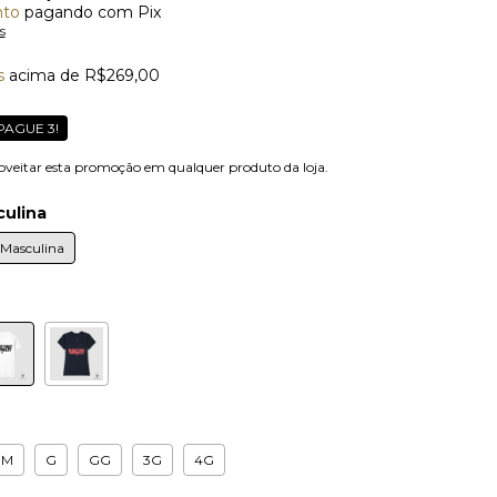
nto
pagando com Pix
s
s
acima de
R$269,00
PAGUE 3!
oveitar esta promoção em qualquer produto da loja.
ulina
Masculina
M
G
GG
3G
4G