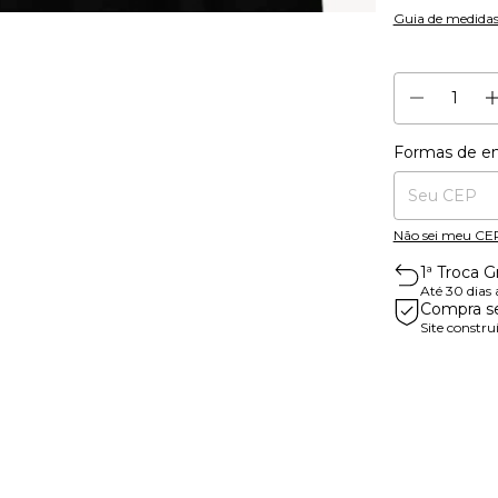
Guia de medida
Formas de en
Entregas para o
Não sei meu CE
1ª Troca Gr
Até 30 dias
Compra s
Site constru