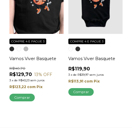
COMPRE 4 E PAGUE 3
COMPRE 4 E PAGUE 3
Vamos Viver Basquete
Vamos Viver Basquete
R$149,70
R$119,90
R$129,70
13
% OFF
3
x
de
R$39,97
sem juros
3
x
de
R$43,23
sem juros
R$113,91
com
Pix
R$123,22
com
Pix
Comprar
Comprar