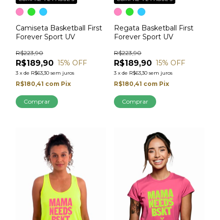
Camiseta Basketball First
Regata Basketball First
Forever Sport UV
Forever Sport UV
R$223,90
R$223,90
R$189,90
R$189,90
15
% OFF
15
% OFF
3
x
de
R$63,30
sem juros
3
x
de
R$63,30
sem juros
R$180,41
com
Pix
R$180,41
com
Pix
Comprar
Comprar