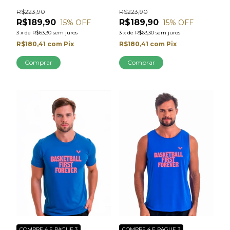
R$223,90
R$223,90
R$189,90
R$189,90
15
% OFF
15
% OFF
3
x
de
R$63,30
sem juros
3
x
de
R$63,30
sem juros
R$180,41
com
Pix
R$180,41
com
Pix
Comprar
Comprar
COMPRE 4 E PAGUE 3
COMPRE 4 E PAGUE 3