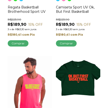
Regata Basketball
Camiseta Sport UV Ok,
Brotherhood Sport UV
But First Basketball
R$223,90
R$223,90
R$189,90
R$189,90
15
% OFF
15
% OFF
3
x
de
R$63,30
sem juros
3
x
de
R$63,30
sem juros
R$180,41
com
Pix
R$180,41
com
Pix
Comprar
Comprar