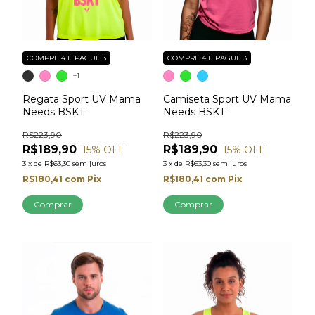
COMPRE 4 E PAGUE 3
COMPRE 4 E PAGUE 3
+1
Regata Sport UV Mama
Camiseta Sport UV Mama
Needs BSKT
Needs BSKT
R$223,90
R$223,90
R$189,90
R$189,90
15
% OFF
15
% OFF
3
x
de
R$63,30
sem juros
3
x
de
R$63,30
sem juros
R$180,41
com
Pix
R$180,41
com
Pix
Comprar
Comprar