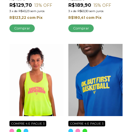
R$129,70
R$189,90
13
% OFF
15
% OFF
3
x
de
R$43,23
sem juros
3
x
de
R$63,30
sem juros
R$123,22
com
Pix
R$180,41
com
Pix
Comprar
Comprar
COMPRE 4 E PAGUE 3
COMPRE 4 E PAGUE 3