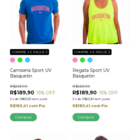
COMPRE 4 E PAGUE 3
COMPRE 4 E PAGUE 3
Camiseta Sport UV
Regata Sport UV
Basquetin
Basquetin
R$223,90
R$223,90
R$189,90
R$189,90
15
% OFF
15
% OFF
3
x
de
R$63,30
sem juros
3
x
de
R$63,30
sem juros
R$180,41
com
Pix
R$180,41
com
Pix
Comprar
Comprar