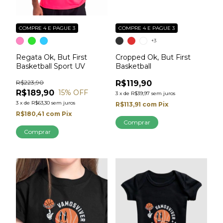
COMPRE 4 E PAGUE 3
COMPRE 4 E PAGUE 3
+3
Regata Ok, But First
Cropped Ok, But First
Basketball Sport UV
Basketball
R$223,90
R$119,90
R$189,90
15
% OFF
3
x
de
R$39,97
sem juros
3
x
de
R$63,30
sem juros
R$113,91
com
Pix
R$180,41
com
Pix
Comprar
Comprar