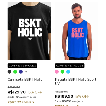
COMPRE 4 E PAGUE 3
COMPRE 4 E PAGUE 3
+3
Camiseta BSKT Holic
Regata BSKT Holic Sport
UV
R$149,70
R$223,90
R$129,70
13
% OFF
R$189,90
15
% OFF
3
x
de
R$43,23
sem juros
3
x
de
R$63,30
sem juros
R$123,22
com
Pix