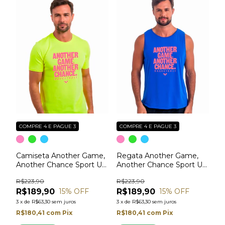
COMPRE 4 E PAGUE 3
COMPRE 4 E PAGUE 3
Camiseta Another Game,
Regata Another Game,
Another Chance Sport UV
Another Chance Sport UV
- Basketball
- Basketball
R$223,90
R$223,90
R$189,90
R$189,90
15
% OFF
15
% OFF
3
x
de
R$63,30
sem juros
3
x
de
R$63,30
sem juros
R$180,41
com
Pix
R$180,41
com
Pix