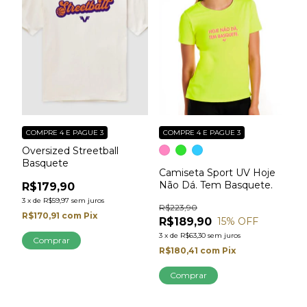
COMPRE 4 E PAGUE 3
COMPRE 4 E PAGUE 3
Oversized Streetball
Basquete
Camiseta Sport UV Hoje
Não Dá. Tem Basquete.
R$179,90
3
x
de
R$59,97
sem juros
R$223,90
R$170,91
com
Pix
R$189,90
15
% OFF
3
x
de
R$63,30
sem juros
Comprar
R$180,41
com
Pix
Comprar