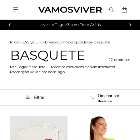
Leve 4 e Pague 3 com Frete Grátis
Início
>
BASQUETE
>
breadcrumbs.croppeds-de-basquete
BASQUETE
22 produtos
Pra Jogar Basquete — Modelos exclusivos e envio imediato!
Promoção válida até domingo!
Ordenar por:
Filtrar
Destaque