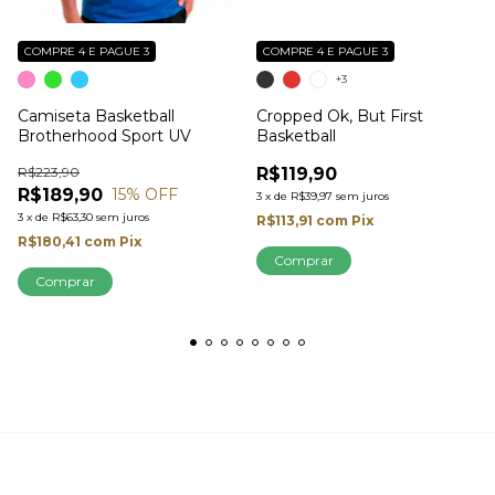
COMPRE 4 E PAGUE 3
COMPRE 4 E PAGUE 3
+3
Camiseta Basketball
Cropped Ok, But First
Brotherhood Sport UV
Basketball
R$223,90
R$119,90
R$189,90
15
% OFF
3
x
de
R$39,97
sem juros
3
x
de
R$63,30
sem juros
R$113,91
com
Pix
R$180,41
com
Pix
Comprar
Comprar