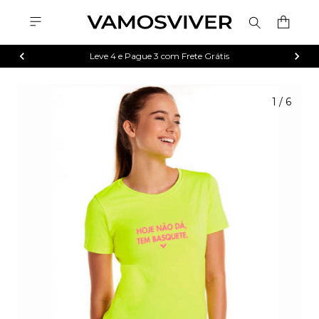
Leve 4 e Pague 3 com Frete Grátis
1
/
6