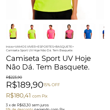
Início
>
VAMOS VIVER
>
ESPORTES
>
BASQUETE
>
Camiseta Sport UV Hoje Não Dá. Tem Basquete.
Camiseta Sport UV Hoje
Não Dá. Tem Basquete.
R$223,90
R$189,90
15
% OFF
R$180,41
com
Pix
3
x de
R$63,30
sem juros
5% de desconto
pagando com Pix