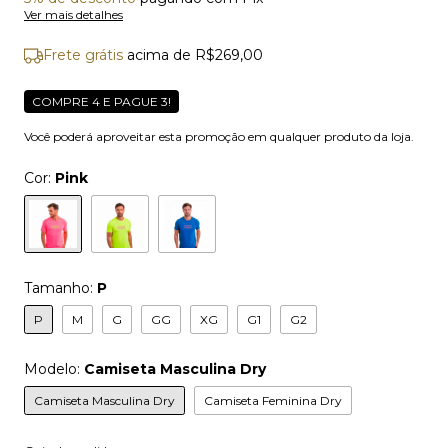
Ver mais detalhes
Frete grátis
acima de
R$269,00
COMPRE 4 E PAGUE 3!
Você poderá aproveitar esta promoção em qualquer produto da loja.
Cor:
Pink
Tamanho:
P
P
M
G
GG
XG
G1
G2
Modelo:
Camiseta Masculina Dry
Camiseta Masculina Dry
Camiseta Feminina Dry