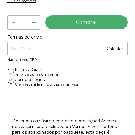
Guia de medidas
Formas de envio
Entregas para o CEP:
Mudar CEP
Calcular
Não sei meu CEP
1ª Troca Grátis
Até 30 dias após a compra
Compra segura
Site construído para a sua segurança.
Descubra o máximo conforto e proteção UV com a
nossa camiseta exclusiva da Vamos Viver! Perfeita
para os apaixonados por basquete, esta peça é