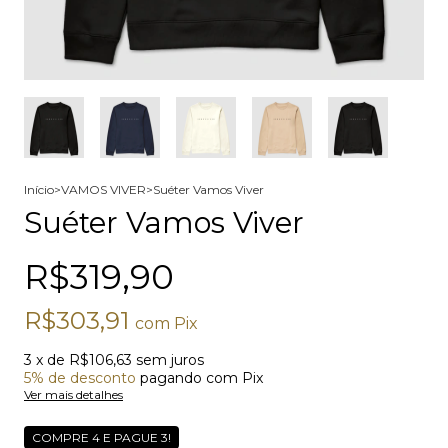
Início
>
VAMOS VIVER
>
Suéter Vamos Viver
Suéter Vamos Viver
R$319,90
R$303,91
com
Pix
3
x de
R$106,63
sem juros
5% de desconto
pagando com Pix
Ver mais detalhes
COMPRE 4 E PAGUE 3!