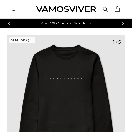
Até 30% Off em 3x Sem Juros
SEM ESTOQUE
1
/
5