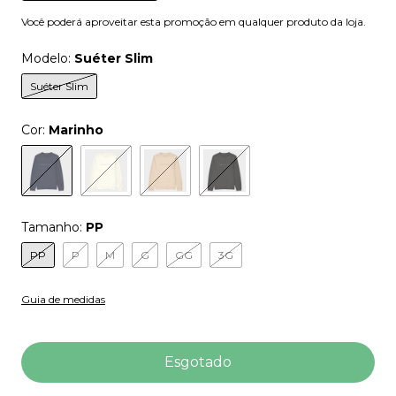
Você poderá aproveitar esta promoção em qualquer produto da loja.
Modelo:
Suéter Slim
Suéter Slim
Cor:
Marinho
Tamanho:
PP
PP
P
M
G
GG
3G
Guia de medidas