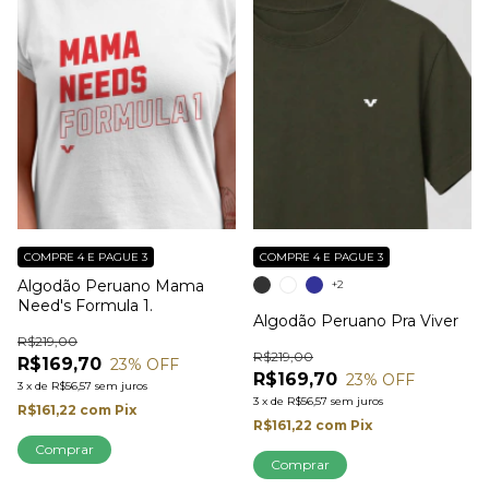
COMPRE 4 E PAGUE 3
COMPRE 4 E PAGUE 3
Algodão Peruano Mama
+2
Need's Formula 1.
Algodão Peruano Pra Viver
R$219,00
R$219,00
R$169,70
23
% OFF
R$169,70
23
% OFF
3
x
de
R$56,57
sem juros
3
x
de
R$56,57
sem juros
R$161,22
com
Pix
R$161,22
com
Pix
Comprar
Comprar