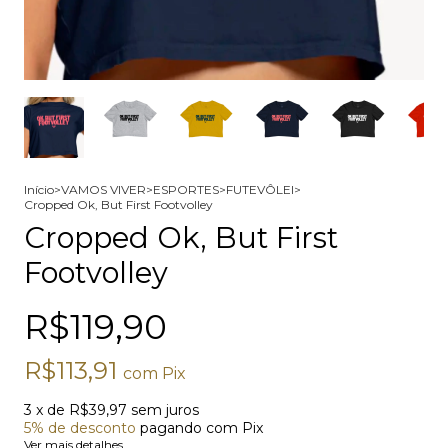
Início
>
VAMOS VIVER
>
ESPORTES
>
FUTEVÔLEI
>
Cropped Ok, But First Footvolley
Cropped Ok, But First
Footvolley
R$119,90
R$113,91
com
Pix
3
x de
R$39,97
sem juros
5% de desconto
pagando com Pix
Ver mais detalhes