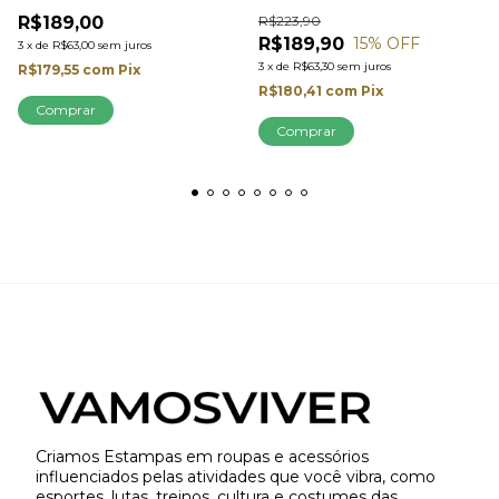
Sport UV
R$189,00
R$223,90
R$189,90
15
% OFF
3
x
de
R$63,00
sem juros
3
x
de
R$63,30
sem juros
R$179,55
com
Pix
R$180,41
com
Pix
Comprar
Comprar
Criamos Estampas em roupas e acessórios
influenciados pelas atividades que você vibra, como
esportes, lutas, treinos, cultura e costumes das