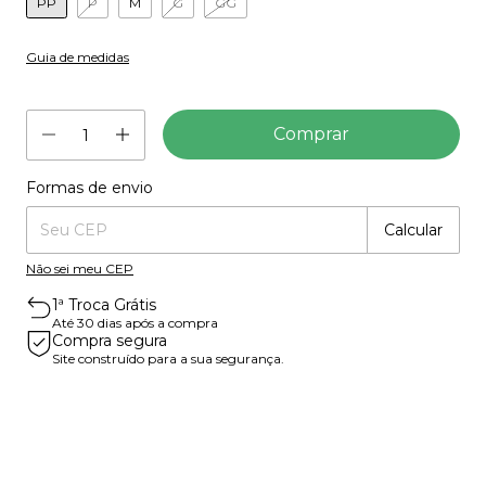
PP
P
M
G
GG
Guia de medidas
Formas de envio
Entregas para o CEP:
Mudar CEP
Calcular
Não sei meu CEP
1ª Troca Grátis
Até 30 dias após a compra
Compra segura
Site construído para a sua segurança.