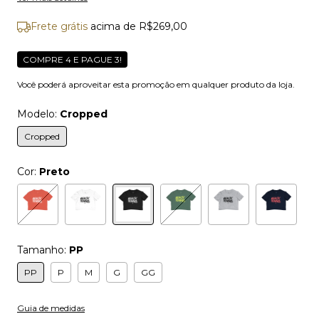
Frete grátis
acima de
R$269,00
COMPRE 4 E PAGUE 3!
Você poderá aproveitar esta promoção em qualquer produto da loja.
Modelo:
Cropped
Cropped
Cor:
Preto
Tamanho:
PP
PP
P
M
G
GG
Guia de medidas