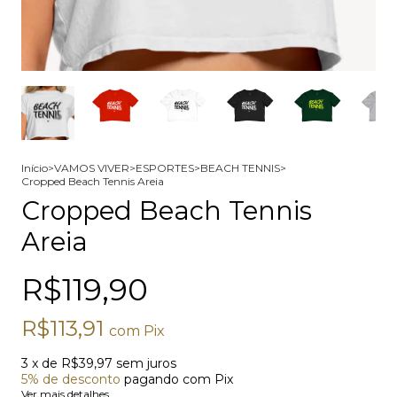
Início
>
VAMOS VIVER
>
ESPORTES
>
BEACH TENNIS
>
Cropped Beach Tennis Areia
Cropped Beach Tennis
Areia
R$119,90
R$113,91
com
Pix
3
x de
R$39,97
sem juros
5% de desconto
pagando com Pix
Ver mais detalhes