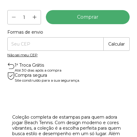
Formas de envio
Entregas para o CEP:
Mudar CEP
Calcular
Não sei meu CEP
1ª Troca Grátis
Até 30 dias após a compra
Compra segura
Site construído para a sua segurança.
Coleção completa de estampas para quem adora
jogar Beach Tennis. Com design moderno e cores
vibrantes, a coleção é a escolha perfeita para quem
busca estilo e desempenho em um só lugar. Além