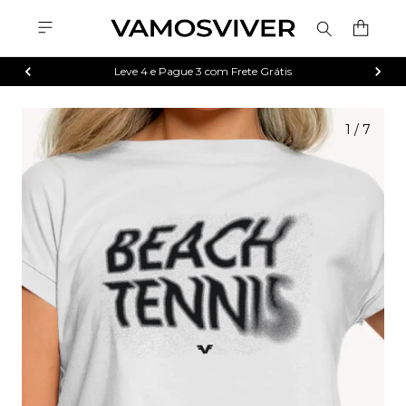
Leve 4 e Pague 3 com Frete Grátis
1
/
7