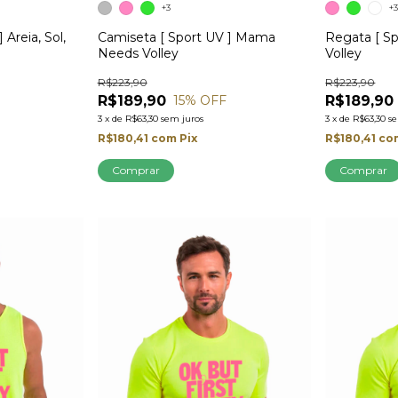
+3
+
 Areia, Sol,
Camiseta [ Sport UV ] Mama
Regata [ S
Needs Volley
Volley
R$223,90
R$223,90
R$189,90
R$189,90
15
% OFF
3
x
de
R$63,30
sem juros
3
x
de
R$63,30
s
R$180,41
com
Pix
R$180,41
co
Comprar
Comprar