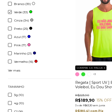
Branco (39)
Verde (33)
Cinza (34)
Preto (25)
Azul (17)
Pink (17)
Marinho (21)
Vermelho (16)
COMPRE 4 E PAGUE 3
Ver mais
+3
Regata [ Sport UV ]
Voleibol, Eu Dou Sh
TAMANHO
3g (10)
R$223,90
R$189,90
15
% OFF
4g (10)
3
x
de
R$63,30
sem juros
R$180,41
com
Pix
G1 (16)