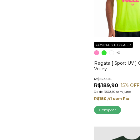
COMPRE 4 E PAGUE 3
+3
Regata [ Sport UV ] O
Volley
R$223,90
R$189,90
15
% OFF
3
x
de
R$63,30
sem juros
R$180,41
com
Pix
Comprar