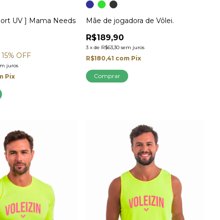
3
port UV ] Mama Needs
Mãe de jogadora de Vôlei.
R$189,90
3
x
de
R$63,30
sem juros
15
% OFF
R$180,41
com
Pix
em juros
Comprar
m
Pix