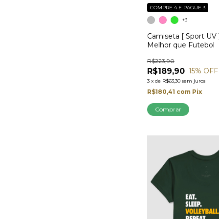
COMPRE 4 E PAGUE 3
+3
Camiseta [ Sport UV ]
Melhor que Futebol
R$223,90
R$189,90
15
% OFF
3
x
de
R$63,30
sem juros
R$180,41
com
Pix
Comprar