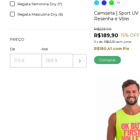
+3
Regata Feminina Dry (7)
Camiseta [ Sport UV ]
Regata Masculina Dry (6)
Resenha e Vôlei
R$223,90
R$189,90
15
% OFF
PREÇO
3
x
de
R$63,30
sem juros
R$180,41
com
Pix
De
Até
Comprar