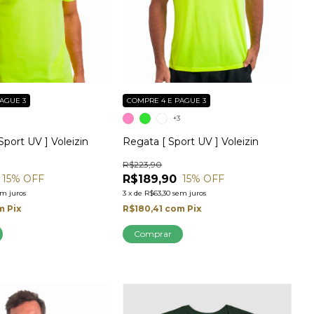
AGUE 3
COMPRE 4 E PAGUE 3
3
+3
Sport UV ] Voleizin
Regata [ Sport UV ] Voleizin
R$223,90
R$189,90
15
% OFF
15
% OFF
em juros
3
x
de
R$63,30
sem juros
m
Pix
R$180,41
com
Pix
Comprar