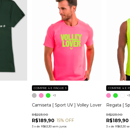
COMPRE 4 E PAGUE 3
COMPRE 4 E P
+3
+
Camiseta [ Sport UV ] Volley Lover
Regata [ Sp
R$223,90
R$223,90
R$189,90
R$189,90
15
% OFF
3
x
de
R$63,30
sem juros
3
x
de
R$63,30
s