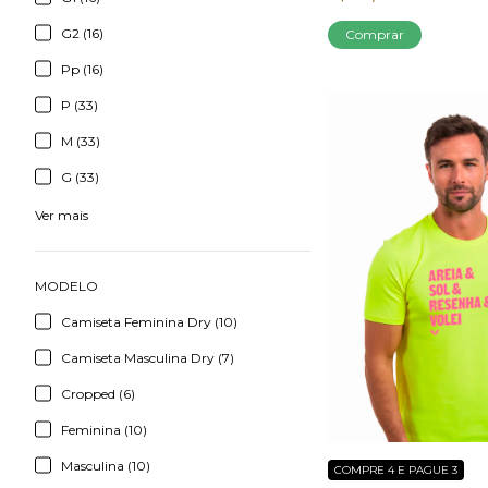
G2 (16)
Comprar
Pp (16)
P (33)
M (33)
G (33)
Ver mais
MODELO
Camiseta Feminina Dry (10)
Camiseta Masculina Dry (7)
Cropped (6)
Feminina (10)
Masculina (10)
COMPRE 4 E PAGUE 3