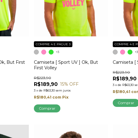
COMPRE 4 E PAGUE 3
COMPRE 4 E P
+3
+
k, But First
Camiseta [ Sport UV ] Ok, But
Camiseta [ 
First Volley
R$223,90
R$223,90
R$189,90
R$189,90
15
% OFF
3
x
de
R$63,30
s
3
x
de
R$63,30
sem juros
R$180,41
co
R$180,41
com
Pix
Comprar
Comprar