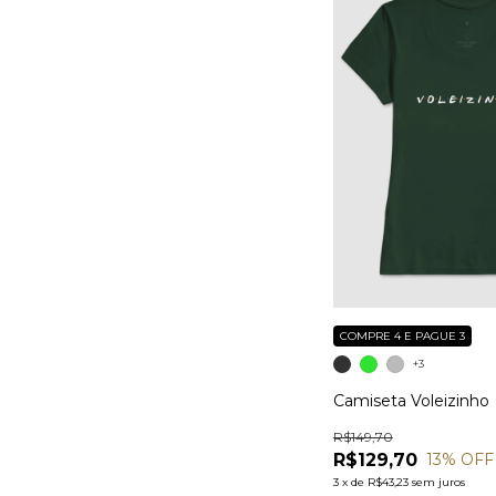
COMPRE 4 E PAGUE 3
+3
Camiseta Voleizinho
R$149,70
R$129,70
13
% OFF
3
x
de
R$43,23
sem juros