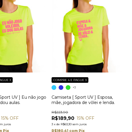
AGUE 3
COMPRE 4 E PAGUE 3
3
+3
Sport UV ] Eu não jogo
Camiseta [ Sport UV ] Esposa,
 dou aulas.
mãe, jogadora de vôlei e lenda.
R$223,90
R$189,90
15
% OFF
15
% OFF
em juros
3
x
de
R$63,30
sem juros
m
Pix
R$180,41
com
Pix