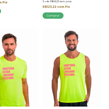
3
x
de
R$43,23
sem juros
m
Pix
R$123,22
com
Pix
Comprar