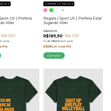
AGUE 3
COMPRE 4 E PAGUE 3
3
+3
Sport UV ] Preferia
Regata [ Sport UV ] Preferia Estar
do Vôlei
Jogando Vôlei
R$223,90
R$189,90
15
% OFF
15
% OFF
em juros
3
x
de
R$63,30
sem juros
m
Pix
R$180,41
com
Pix
Comprar