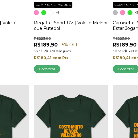
COMPRE 4 E PAGUE 3
COMPRE 4 E P
+3
+
 Vôlei é
Regata [ Sport UV ] Vôlei é Melhor
Camiseta [ 
que Futebol
Estar Jogan
R$223,90
R$223,90
R$189,90
R$189,90
15
% OFF
3
x
de
R$63,30
sem juros
3
x
de
R$63,30
s
R$180,41
com
Pix
R$180,41
co
Comprar
Comprar