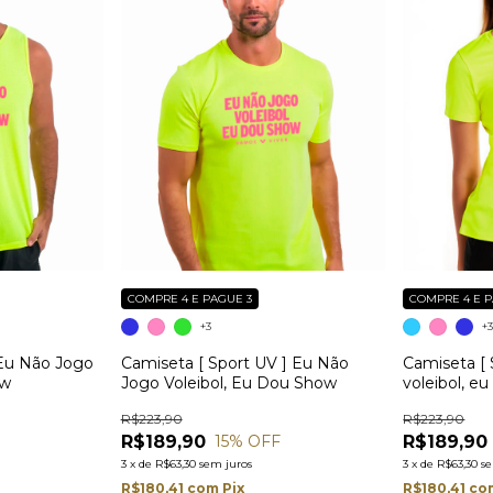
COMPRE 4 E PAGUE 3
COMPRE 4 E P
+3
+
 Eu Não Jogo
Camiseta [ Sport UV ] Eu Não
Camiseta [ 
ow
Jogo Voleibol, Eu Dou Show
voleibol, eu
R$223,90
R$223,90
R$189,90
R$189,90
15
% OFF
3
x
de
R$63,30
sem juros
3
x
de
R$63,30
s
R$180,41
com
Pix
R$180,41
co