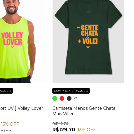
AGUE 3
COMPRE 4 E PAGUE 3
3
+3
ort UV ] Volley Lover
Camiseta Menos Gente Chata,
Mais Vôlei
R$149,70
15
% OFF
R$129,70
13
% OFF
em juros