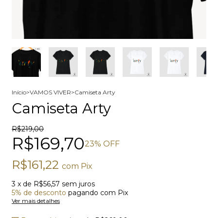
Início
>
VAMOS VIVER
>
Camiseta Arty
Camiseta Arty
R$219,00
R$169,70
23
% OFF
R$161,22
com
Pix
3
x de
R$56,57
sem juros
5% de desconto
pagando com Pix
Ver mais detalhes