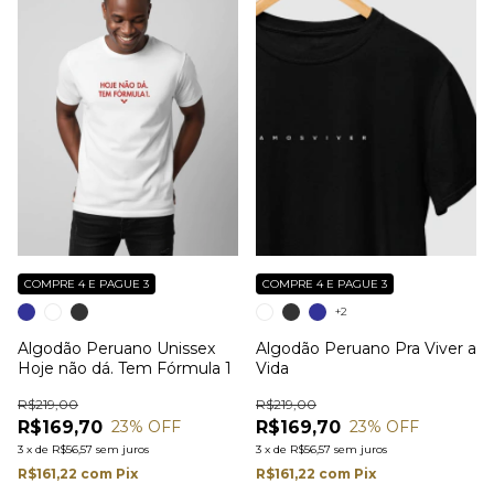
COMPRE 4 E PAGUE 3
COMPRE 4 E PAGUE 3
+2
Algodão Peruano Unissex
Algodão Peruano Pra Viver a
Hoje não dá. Tem Fórmula 1
Vida
R$219,00
R$219,00
R$169,70
R$169,70
23
% OFF
23
% OFF
3
x
de
R$56,57
sem juros
3
x
de
R$56,57
sem juros
R$161,22
com
Pix
R$161,22
com
Pix