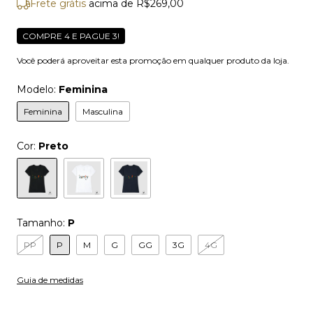
Frete grátis
acima de
R$269,00
COMPRE 4 E PAGUE 3!
Você poderá aproveitar esta promoção em qualquer produto da loja.
Modelo:
Feminina
Feminina
Masculina
Cor:
Preto
Tamanho:
P
PP
P
M
G
GG
3G
4G
Guia de medidas