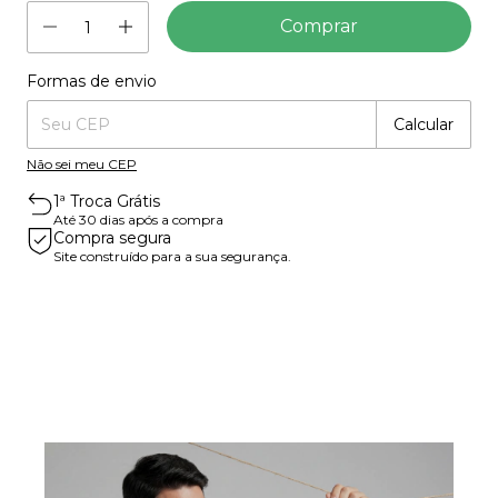
Formas de envio
Entregas para o CEP:
Mudar CEP
Calcular
Não sei meu CEP
1ª Troca Grátis
Até 30 dias após a compra
Compra segura
Site construído para a sua segurança.